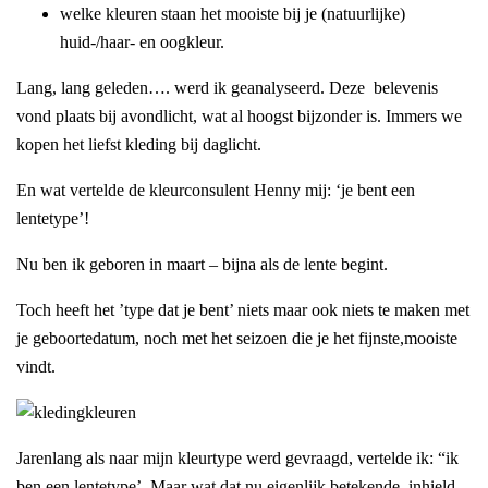
welke kleuren staan het mooiste bij je (natuurlijke)
huid-/haar- en oogkleur.
Lang, lang geleden…. werd ik geanalyseerd. Deze belevenis
vond plaats bij avondlicht, wat al hoogst bijzonder is. Immers we
kopen het liefst kleding bij daglicht.
En wat vertelde de kleurconsulent Henny mij: ‘je bent een
lentetype’!
Nu ben ik geboren in maart – bijna als de lente begint.
Toch heeft het ’type dat je bent’ niets maar ook niets te maken met
je geboortedatum, noch met het seizoen die je het fijnste,mooiste
vindt.
Jarenlang als naar mijn kleurtype werd gevraagd, vertelde ik: “ik
ben een lentetype’. Maar wat dat nu eigenlijk betekende, inhield