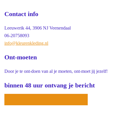
Contact info
Leeuwerik 44, 3906 NJ Veenendaal
06-20758093
info@kleurenkleding.nl
Ont-moeten
Door je te ont-doen van al je moeten, ont-moet jij jezelf!
binnen 48 uur ontvang je bericht
MAIL JE VRAAG OVER KLEDING
© 2026 Kleur en Kleding Advies . Trots aangedreven door