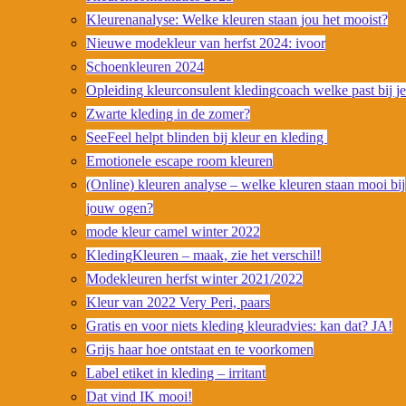
Kleurenanalyse: Welke kleuren staan jou het mooist?
Nieuwe modekleur van herfst 2024: ivoor
Schoenkleuren 2024
Opleiding kleurconsulent kledingcoach welke past bij j
Zwarte kleding in de zomer?
SeeFeel helpt blinden bij kleur en kleding
Emotionele escape room kleuren
(Online) kleuren analyse – welke kleuren staan mooi bij
jouw ogen?
mode kleur camel winter 2022
KledingKleuren – maak, zie het verschil!
Modekleuren herfst winter 2021/2022
Kleur van 2022 Very Peri, paars
Gratis en voor niets kleding kleuradvies: kan dat? JA!
Grijs haar hoe ontstaat en te voorkomen
Label etiket in kleding – irritant
Dat vind IK mooi!