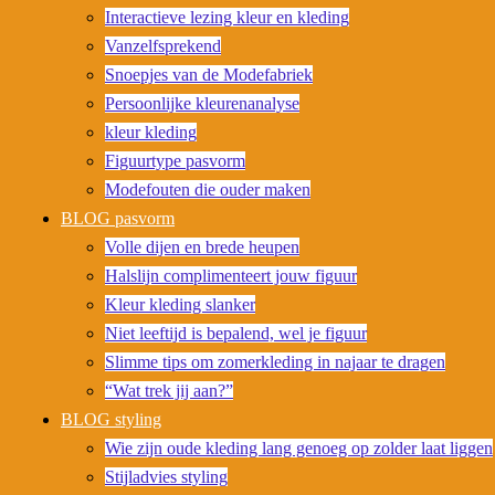
Interactieve lezing kleur en kleding
Vanzelfsprekend
Snoepjes van de Modefabriek
Persoonlijke kleurenanalyse
kleur kleding
Figuurtype pasvorm
Modefouten die ouder maken
BLOG pasvorm
Volle dijen en brede heupen
Halslijn complimenteert jouw figuur
Kleur kleding slanker
Niet leeftijd is bepalend, wel je figuur
Slimme tips om zomerkleding in najaar te dragen
“Wat trek jij aan?”
BLOG styling
Wie zijn oude kleding lang genoeg op zolder laat liggen
Stijladvies styling