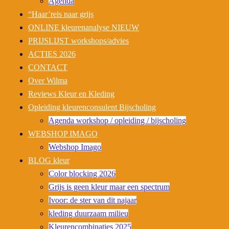
Agenda
“Haar’reis naar grijs
ONLINE kleurenanalyse NIEUW
PRIJSLIJST workshops/advies
ACTIES 2026
CONTACT
Over Wilma
Reviews Kleur en Kleding
Opleiding kleurenconsulent Bijscholing
Agenda workshop / opleiding / bijscholing
WEBSHOP IMAGO
Webshop Imago
BLOG kleur
Color blocking 2026
Grijs is geen kleur maar een spectrum
Ivoor: de ster van dit najaar
kleding duurzaam milieu
Kleurencombinaties 2025