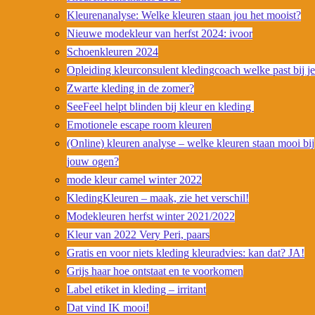
Kleurenanalyse: Welke kleuren staan jou het mooist?
Nieuwe modekleur van herfst 2024: ivoor
Schoenkleuren 2024
Opleiding kleurconsulent kledingcoach welke past bij j
Zwarte kleding in de zomer?
SeeFeel helpt blinden bij kleur en kleding
Emotionele escape room kleuren
(Online) kleuren analyse – welke kleuren staan mooi bij
jouw ogen?
mode kleur camel winter 2022
KledingKleuren – maak, zie het verschil!
Modekleuren herfst winter 2021/2022
Kleur van 2022 Very Peri, paars
Gratis en voor niets kleding kleuradvies: kan dat? JA!
Grijs haar hoe ontstaat en te voorkomen
Label etiket in kleding – irritant
Dat vind IK mooi!