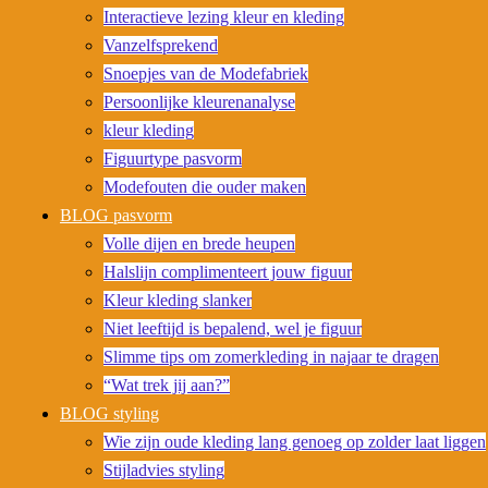
Interactieve lezing kleur en kleding
Vanzelfsprekend
Snoepjes van de Modefabriek
Persoonlijke kleurenanalyse
kleur kleding
Figuurtype pasvorm
Modefouten die ouder maken
BLOG pasvorm
Volle dijen en brede heupen
Halslijn complimenteert jouw figuur
Kleur kleding slanker
Niet leeftijd is bepalend, wel je figuur
Slimme tips om zomerkleding in najaar te dragen
“Wat trek jij aan?”
BLOG styling
Wie zijn oude kleding lang genoeg op zolder laat liggen
Stijladvies styling