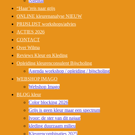
Agenda
“Haar’reis naar grijs
ONLINE kleurenanalyse NIEUW
PRIJSLIJST workshops/advies
ACTIES 2026
CONTACT
Over Wilma
Reviews Kleur en Kleding
Opleiding kleurenconsulent Bijscholing
Agenda workshop / opleiding / bijscholing
WEBSHOP IMAGO
Webshop Imago
BLOG kleur
Color blocking 2026
Grijs is geen kleur maar een spectrum
Ivoor: de ster van dit najaar
kleding duurzaam milieu
Kleurencombinaties 2025