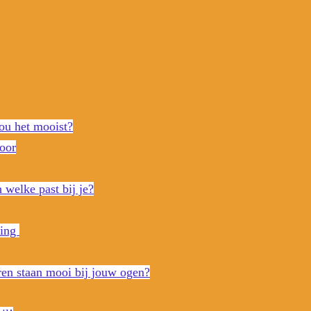
ou het mooist?
oor
 welke past bij je?
ding
ren staan mooi bij jouw ogen?