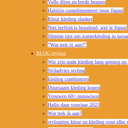
Volle dijen en brede heupen
Halslijn complimenteert jouw figuur
Kleur kleding slanker
Niet leeftijd is bepalend, wel je figuur
Slimme tips om zomerkleding in najaa
“Wat trek jij aan?”
BLOG styling
Wie zijn oude kleding lang genoeg op 
Stijladvies styling
kleding combineren
Duurzaam kleding kopen
Vrouwen 60+ mouwloos
Hallo daar voorjaar 2023
Wat trek ik aan?
stylingtips kleur en kleding voor elke