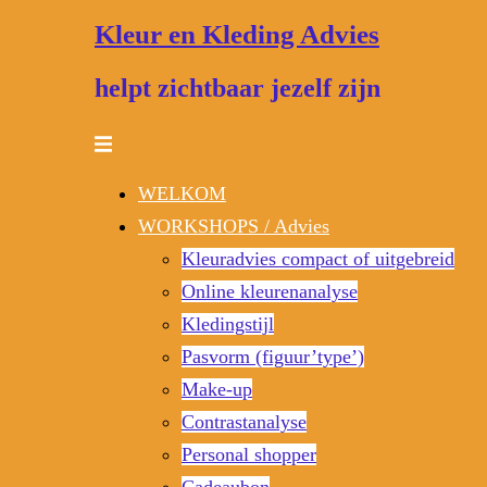
Ga
Kleur en Kleding Advies
naar
de
helpt zichtbaar jezelf zijn
inhoud
Toggle
menu
WELKOM
WORKSHOPS / Advies
Kleuradvies compact of uitgebreid
Online kleurenanalyse
Kledingstijl
Pasvorm (figuur’type’)
Make-up
Contrastanalyse
Personal shopper
Cadeaubon