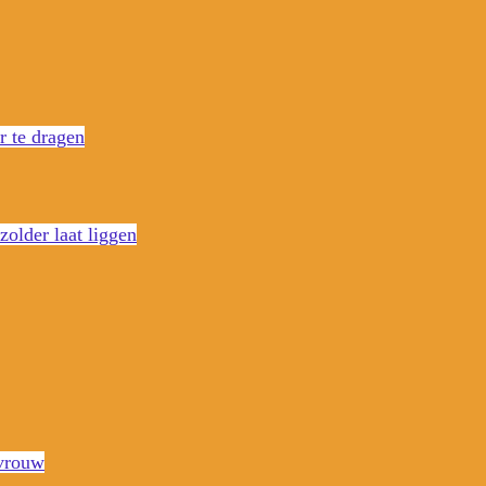
r te dragen
zolder laat liggen
 vrouw