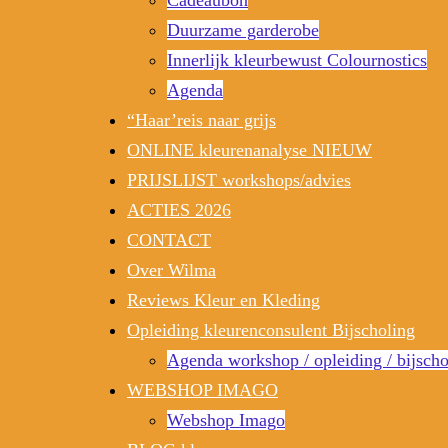
Duurzame garderobe
Innerlijk kleurbewust Colournostics
Agenda
“Haar’reis naar grijs
ONLINE kleurenanalyse NIEUW
PRIJSLIJST workshops/advies
ACTIES 2026
CONTACT
Over Wilma
Reviews Kleur en Kleding
Opleiding kleurenconsulent Bijscholing
Agenda workshop / opleiding / bijscho
WEBSHOP IMAGO
Webshop Imago