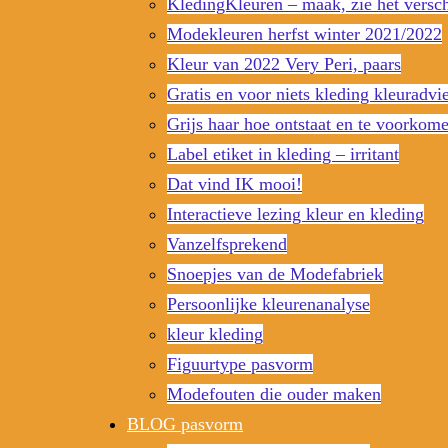
KledingKleuren – maak, zie het versch
Modekleuren herfst winter 2021/2022
Kleur van 2022 Very Peri, paars
Gratis en voor niets kleding kleuradvi
Grijs haar hoe ontstaat en te voorkom
Label etiket in kleding – irritant
Dat vind IK mooi!
Interactieve lezing kleur en kleding
Vanzelfsprekend
Snoepjes van de Modefabriek
Persoonlijke kleurenanalyse
kleur kleding
Figuurtype pasvorm
Modefouten die ouder maken
BLOG pasvorm